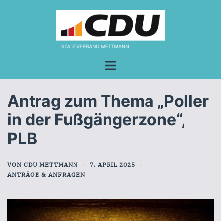
Zum
Inhalt
springen
Menü
umschalten
Antrag zum Thema „Poller
in der Fußgängerzone“,
PLB
VON
CDU METTMANN
7. APRIL 2025
ANTRÄGE & ANFRAGEN