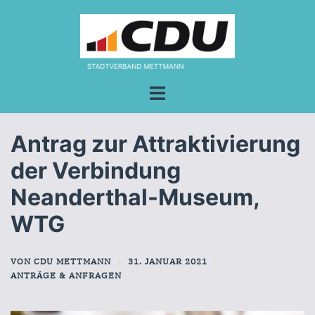
Zum
Inhalt
springen
Menü
umschalten
Antrag zur Attraktivierung
der Verbindung
Neanderthal-Museum,
WTG
VON
CDU METTMANN
31. JANUAR 2021
ANTRÄGE & ANFRAGEN