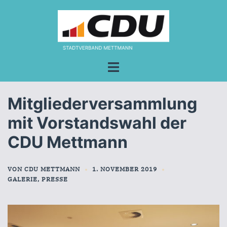
Zum
Inhalt
springen
Menü
umschalten
Mitgliederversammlung
mit Vorstandswahl der
CDU Mettmann
VON
CDU METTMANN
1. NOVEMBER 2019
GALERIE
,
PRESSE