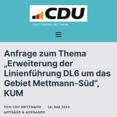
Zum
Inhalt
springen
Menü
umschalten
Anfrage zum Thema
„Erweiterung der
Linienführung DL6 um das
Gebiet Mettmann-Süd“,
KUM
VON
CDU METTMANN
16. MAI 2024
ANTRÄGE & ANFRAGEN