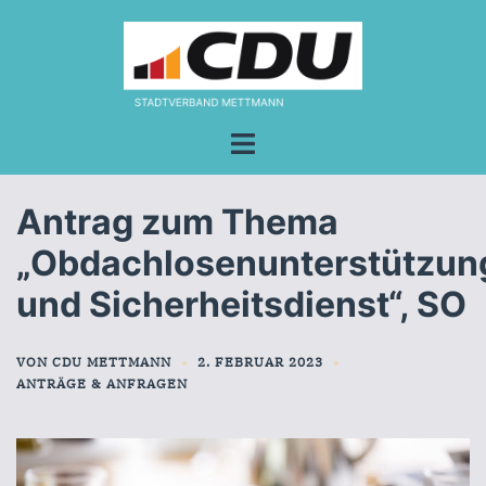
Zum
Inhalt
springen
Menü
umschalten
Antrag zum Thema
„Obdachlosenunterstützun
und Sicherheitsdienst“, SO
VON
CDU METTMANN
2. FEBRUAR 2023
ANTRÄGE & ANFRAGEN