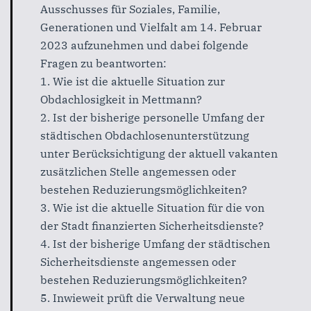
Ausschuss
es
für Soziales, Familie,
Generationen und Vielfalt
am 14.
Februar
2023
aufzunehmen und dabei folgende
Fragen zu beantworten:
1.
Wie ist die aktuelle Situation
zur
Obdachlosigkeit in Mettmann
?
2.
Ist
der
bisherige
personelle
Umfang
der
städtischen
Obdachlosenunterstützung
unter Berücksichtigung der aktuell
vakan
ten
zusätzlichen
Stelle
angemessen
oder
bestehen
Reduzierungsmöglichkeiten?
3.
Wie ist die aktuelle Situation für d
ie
von
der Stadt finanzierten
Sicherheitsdienst
e
?
4.
Ist der bisherige Umfang der städtischen
Sicherheitsdienste
angemessen oder
bestehen
Reduzierungsmöglichkeiten?
5.
Inwieweit
prüft
die
Verwaltung
neue