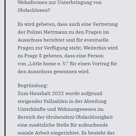
Wohnformen
zur
Unterbringung von
Obdachlosen?
Es
wird
gebeten
, dass auch eine Vertretung
der
P
olizei
Mettmann zu den
Fragen im
Ausschuss berichtet und für
eventuelle
F
ragen zur Verfügung
steht. Weiterhin wird
zu Frage 5 gebeten, dass eine Person
von „Little home e. V.“ für einen Vortrag für
den Ausschuss
gewonnen wird.
Begründung:
Zum Haushalt 2022 wurde aufgrund
steigender Fallzahlen in der
Abteilung
Unterkünfte
und
Wohnungswesen
im
Bereich
der
(drohenden) Obdachlosigkeit
eine zusätzliche Stelle für aufsuchende
soziale
Arbeit
eingerichtet.
Es
besteht
der