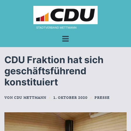
Zum
Inhalt
springen
Menü
umschalten
CDU Fraktion hat sich
geschäftsführend
konstituiert
VON
CDU METTMANN
1. OKTOBER 2020
PRESSE